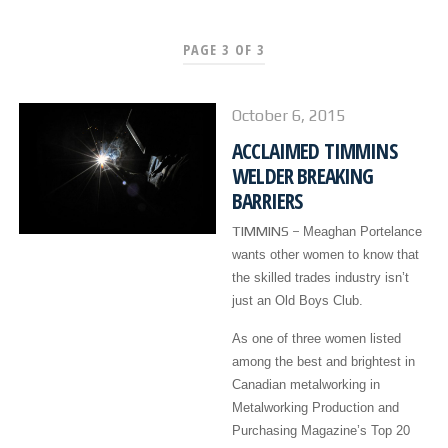
PAGE 3 OF 3
STEELTEC
ACERCA DE NOSOTROS
October 6, 2015
ACCLAIMED TIMMINS
NUESTRA HISTORIA
WELDER BREAKING
BARRIERS
NUESTRAS INSTALACIONES
TIMMINS –
Meaghan Portelance
wants other women to know that
NUESTRO EQUIPO
the skilled trades industry isn’t
just an Old Boys Club.
NUESTRO ÍCONO
As one of three women listed
among the best and brightest in
PROYECTOS
Canadian metalworking in
Metalworking Production and
CUCHARONES
Purchasing Magazine’s Top 20