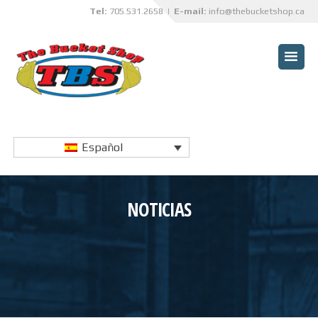
Tel:
705.531.2658
| E-mail:
info@thebucketshop.ca
INICIO
BENEFICIOS PARA CLIENTES
CUCHARONES
REACONDICIONAMIENTO DE
Español
CAJAS DE CAMIÓN
INNOVACIONES
NOTICIAS
PROYECTOS A LA MEDIDA
SERVICIOS ESPECIALIZADOS
OTRAS LÍNEAS DE
PRODUCTOS